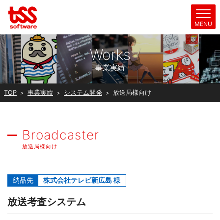
Works
事業実績
TOP
事業実績
システム開発
放送局様向け
Broadcaster
放送局様向け
納品先
株式会社テレビ新広島 様
放送考査システム