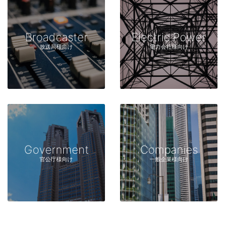
Broadcaster
Electric Power
放送局様向け
電力会社様向け
Government
Companies
官公庁様向け
一般企業様向け