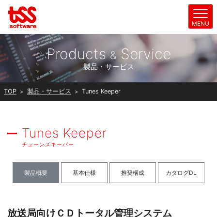
Products
Service
&
製品・サービス
TOP
製品・サービス
Tunes Keeper
Tunes Keeper
チューンズキーパー
製品概要
基本仕様
推奨構成
カタログDL
放送局向けＣＤトータル管理システム