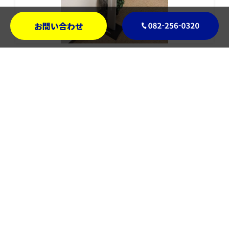
お問い合わせ
体温感知の反応が抜群に速く正確です
患者様用
導入目的
1台
導入台数
受付窓口
設置個所
導入前に10種類以上の製品を検討しましたが、体温感
知の反応が抜群に速く、正確なためEG-Keeperに決め
ました。スタッフは「体温チェックが一瞬で終わるの
で、ストレスなく受付ができる」と喜んでいます。
このご時世なので、様々な場所に体温チェック機器が