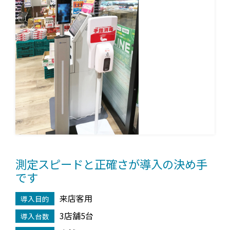
測定スピードと正確さが導入の決め手
です
来店客用
導入目的
3店舗5台
導入台数