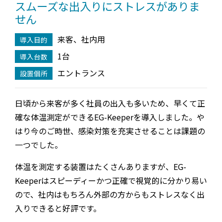
スムーズな出⼊りにストレスがありま
せん
来客、社内用
導入目的
1台
導入台数
エントランス
設置個所
日頃から来客が多く社員の出⼊も多いため、早くて正
確な体温測定ができるEG-Keeperを導⼊しました。や
はり今のご時世、感染対策を充実させることは課題の
一つでした。
体温を測定する装置はたくさんありますが、EG-
Keeperはスピーディーかつ正確で視覚的に分かり易い
ので、社内はもちろん外部の方からもストレスなく出
⼊りできると好評です。