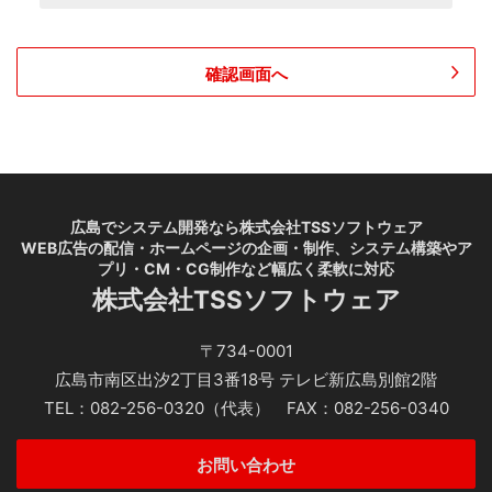
提供の停止。）については、ご本人からの申し出があ
った場合には速やかに対応致します。
確認画面へ
この件につきましてのお問合せ、ご相談は、当社の以
下の担当までご連絡下さい。
個人情報に関するお問合せなど
当社の個人情報保護に関わる責任者は以下のとおりです。
個人情報保護管理者：コンプライアンス事務局 伊藤 嘉郎
広島でシステム開発なら株式会社TSSソフトウェア
WEB広告の配信・ホームページの企画・制作、システム構築やア
個人情報に関わるお問合せ及び苦情などのお申し出、個人
プリ・CM・CG制作など幅広く柔軟に対応
情報の開示等のご請求につきましては、以下の窓口までお
株式会社TSSソフトウェア
申し出下さい。
お申し出先：苦情相談窓口責任者 経営管理部 部長 高橋
〒734-0001
和美
広島市南区出汐2丁目3番18号 テレビ新広島別館2階
TEL：082-256-0320（代表） FAX：082-256-0340
株式会社TSSソフトウェア
お問い合わせ